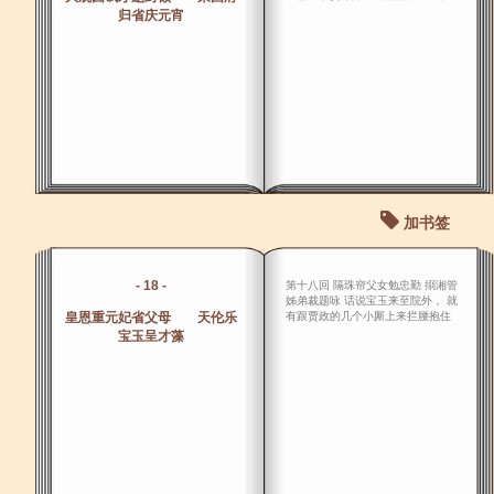
归省庆元宵
加书签
- 18 -
第十八回 隔珠帘父女勉忠勤 搦湘管
姊弟裁题咏 话说宝玉来至院外， 就
皇恩重元妃省父母 天伦乐
有跟贾政的几个小厮上来拦腰抱住
宝玉呈才藻