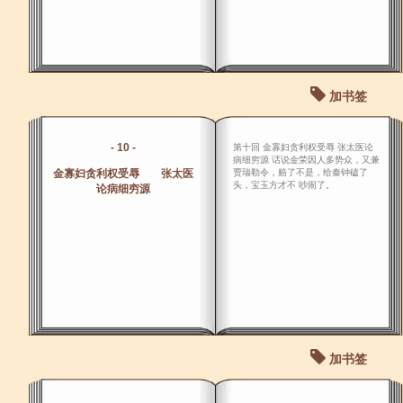
加书签
- 10 -
第十回 金寡妇贪利权受辱 张太医论
病细穷源 话说金荣因人多势众，又兼
金寡妇贪利权受辱 张太医
贾瑞勒令，赔了不是，给秦钟磕了
头，宝玉方才不 吵闹了。
论病细穷源
加书签