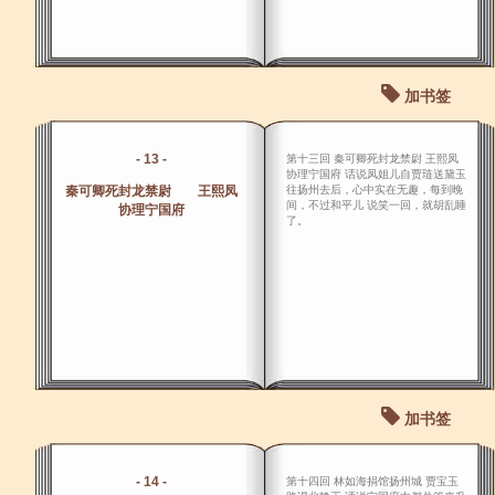
加书签
- 13 -
第十三回 秦可卿死封龙禁尉 王熙凤
协理宁国府 话说凤姐儿自贾琏送黛玉
秦可卿死封龙禁尉 王熙凤
往扬州去后，心中实在无趣，每到晚
间，不过和平儿 说笑一回，就胡乱睡
协理宁国府
了。
加书签
- 14 -
第十四回 林如海捐馆扬州城 贾宝玉