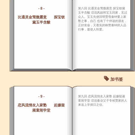
- 8 -
第八回 比通灵金莺微露意 探宝钗黛
玉半含酸 话说凤姐和宝玉回家，见过
比通灵金莺微露意 探宝钗
众人。宝玉先便回明贾母秦钟要上家
塾之事，自己 也有了个伴读的朋友，
黛玉半含酸
正好发奋，又着实的称赞秦钟的人品
行事，最使人怜爱。
加书签
- 9 -
第九回 恋风流情友入家塾 起嫌疑顽
童闹学堂 话说秦业父子专候贾家的人
恋风流情友入家塾 起嫌疑
来送上学择日之信。
顽童闹学堂