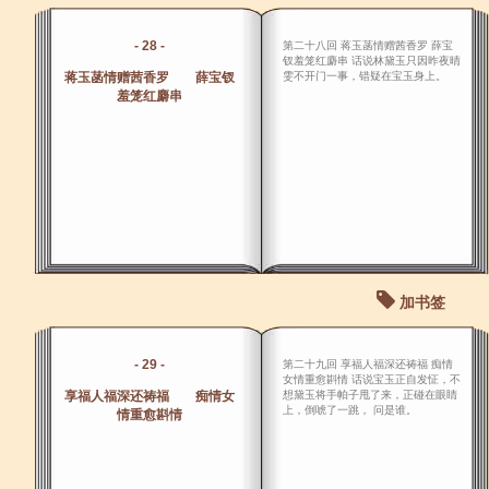
- 28 -
第二十八回 蒋玉菡情赠茜香罗 薛宝
钗羞笼红麝串 话说林黛玉只因昨夜晴
蒋玉菡情赠茜香罗 薛宝钗
雯不开门一事，错疑在宝玉身上。
羞笼红麝串
加书签
- 29 -
第二十九回 享福人福深还祷福 痴情
女情重愈斟情 话说宝玉正自发怔，不
享福人福深还祷福 痴情女
想黛玉将手帕子甩了来，正碰在眼睛
上，倒唬了一跳， 问是谁。
情重愈斟情