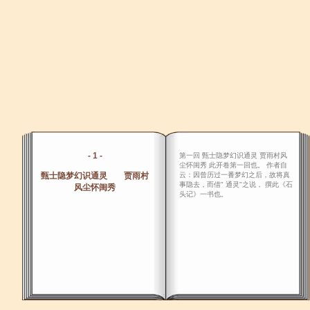
- 1 -
第一回 甄士隐梦幻识通灵 贾雨村风
尘怀闺秀 此开卷第一回也。 作者自
甄士隐梦幻识通灵 贾雨村
云：因曾历过一番梦幻之后，故将真
事隐去，而借" 通灵"之说， 撰此《石
风尘怀闺秀
头记》一书也。