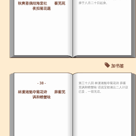
秋爽斋偶结海棠社 蘅芜苑
择于八月二十日起身。
夜拟菊花题
加书签
- 38 -
第三十八回 林潇湘魁夺菊花诗 薛蘅
芜讽和螃蟹咏 话说宝钗湘云二人计议
林潇湘魁夺菊花诗 薛蘅芜
已妥，一宿无话。
讽和螃蟹咏