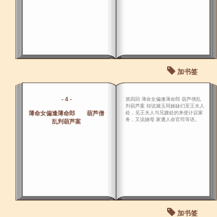
加书签
- 4 -
第四回 薄命女偏逢薄命郎 葫芦僧乱
判葫芦案 却说黛玉同姊妹们至王夫人
薄命女偏逢薄命郎 葫芦僧
处，见王夫人与兄嫂处的来使计议家
务，又说姨母 家遭人命官司等语。
乱判葫芦案
加书签