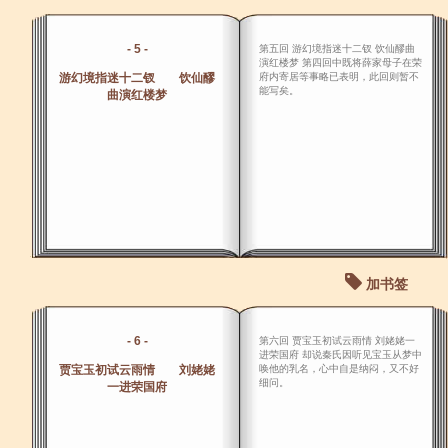
- 5 -
第五回 游幻境指迷十二钗 饮仙醪曲
演红楼梦 第四回中既将薛家母子在荣
游幻境指迷十二钗 饮仙醪
府内寄居等事略已表明，此回则暂不
能写矣。
曲演红楼梦
加书签
- 6 -
第六回 贾宝玉初试云雨情 刘姥姥一
进荣国府 却说秦氏因听见宝玉从梦中
贾宝玉初试云雨情 刘姥姥
唤他的乳名，心中自是纳闷，又不好
细问。
一进荣国府