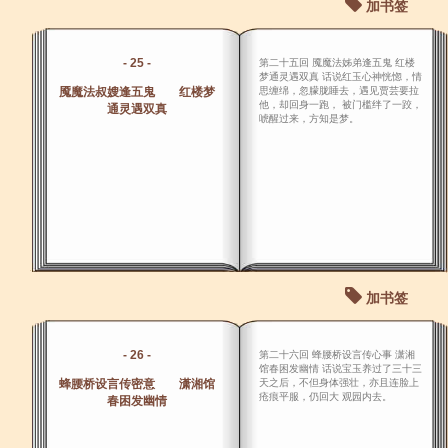
加书签
- 25 -
第二十五回 魇魔法姊弟逢五鬼 红楼
梦通灵遇双真 话说红玉心神恍惚，情
魇魔法叔嫂逢五鬼 红楼梦
思缠绵，忽朦胧睡去，遇见贾芸要拉
他，却回身一跑， 被门槛绊了一跤，
通灵遇双真
唬醒过来，方知是梦。
加书签
- 26 -
第二十六回 蜂腰桥设言传心事 潇湘
馆春困发幽情 话说宝玉养过了三十三
蜂腰桥设言传密意 潇湘馆
天之后，不但身体强壮，亦且连脸上
疮痕平服，仍回大 观园内去。
春困发幽情