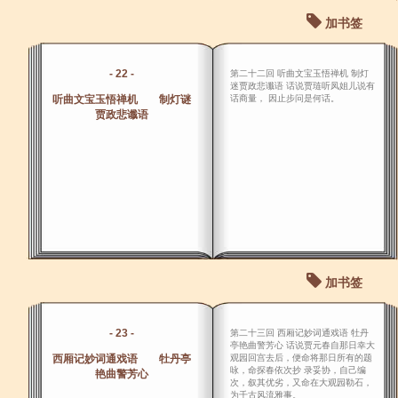
加书签
- 22 -
第二十二回 听曲文宝玉悟禅机 制灯
迷贾政悲谶语 话说贾琏听凤姐儿说有
听曲文宝玉悟禅机 制灯谜
话商量， 因止步问是何话。
贾政悲谶语
加书签
- 23 -
第二十三回 西厢记妙词通戏语 牡丹
亭艳曲警芳心 话说贾元春自那日幸大
西厢记妙词通戏语 牡丹亭
观园回宫去后，便命将那日所有的题
咏，命探春依次抄 录妥协，自己编
艳曲警芳心
次，叙其优劣，又命在大观园勒石，
为千古风流雅事。