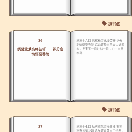
加书签
- 36 -
第三十六回 绣鸳鸯梦兆绛芸轩 识分
定情悟梨香院 话说贾母自王夫人处回
绣鸳鸯梦兆绛芸轩 识分定
来，见宝玉一日好似一日，心中自是
欢喜。
情悟梨香院
加书签
- 37 -
第三十七回 秋爽斋偶结海棠社 蘅芜
苑夜拟菊花题 这年贾政又点了学差，