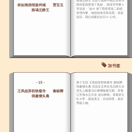
路谒北静王 话说宁国府中都总管来升
林如海捐馆扬州城 贾宝玉
闻得里面委请了凤姐， 因传齐同事人
等说道："如今 请了西府里琏二奶奶
路谒北静王
管理内事，倘或他来支取东西，或是
说话，我们须要比往日小 心些。
加书签
- 15 -
第十五回 王凤姐弄权铁槛寺 秦鲸卿
得趣馒头庵 话说宝玉举目见北静王水
王凤姐弄权铁槛寺 秦鲸卿
溶头上戴着洁白簪缨银翅王帽，穿着
江牙海水五爪坐 龙白蟒袍，系着碧玉
得趣馒头庵
红ネ带，面如美玉，目似明星，真好
秀丽人物。