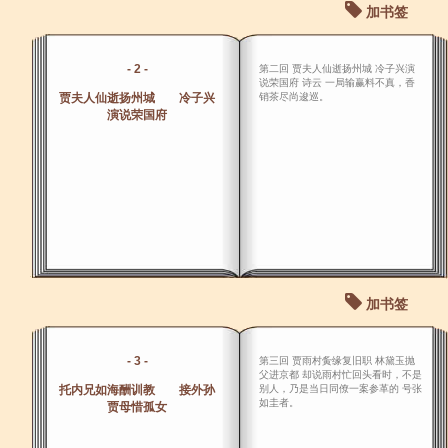
加书签
- 2 -
第二回 贾夫人仙逝扬州城 冷子兴演
说荣国府 诗云 一局输赢料不真，香
贾夫人仙逝扬州城 冷子兴
销茶尽尚逡巡。
演说荣国府
加书签
- 3 -
第三回 贾雨村夤缘复旧职 林黛玉抛
父进京都 却说雨村忙回头看时，不是
托内兄如海酬训教 接外孙
别人，乃是当日同僚一案参革的 号张
如圭者。
贾母惜孤女