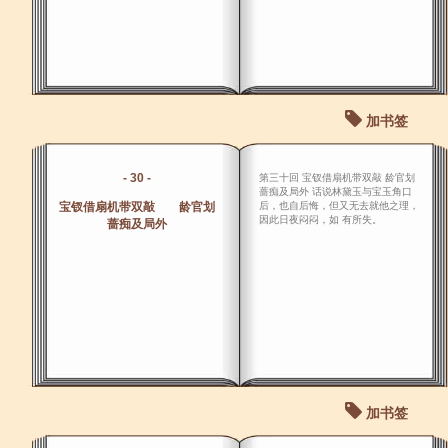
加书签
- 30 -
第三十回 宝钗借扇机带双敲 龄官划
蔷痴及局外 话说林黛玉与宝玉角口
宝钗借扇机带双敲 龄官划
后，也自后悔，但又无去就他之理，
因此日夜闷闷，如 有所失。
蔷痴及局外
加书签