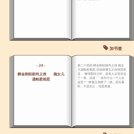
加书签
- 24 -
第二十四回 醉金刚轻财尚义侠 痴女
儿遗帕惹相思 话说林黛玉正自情思萦
醉金刚轻财尚义侠 痴女儿
逗， 缠绵固结之时，忽有人从背后击
了一掌，说道：" 你作什么一个人在
遗帕惹相思
这里？ "林黛玉倒唬了一跳，回头看
时，不是别人，却是香菱。