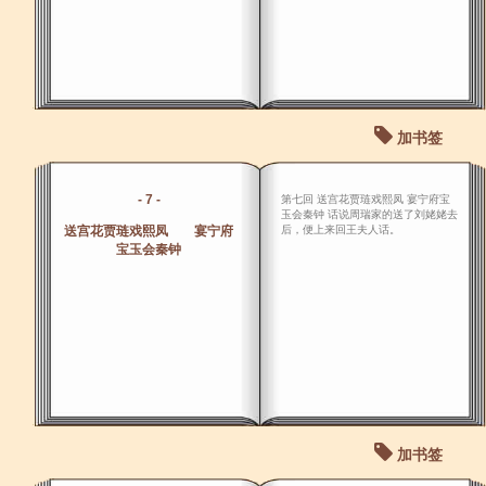
加书签
- 7 -
第七回 送宫花贾琏戏熙凤 宴宁府宝
玉会秦钟 话说周瑞家的送了刘姥姥去
送宫花贾琏戏熙凤 宴宁府
后，便上来回王夫人话。
宝玉会秦钟
加书签