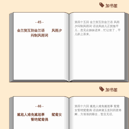
加书签
- 45 -
第四十五回 金兰契互剖金兰语 风雨
夕闷制风雨词 话说凤姐儿正抚恤平
金兰契互剖金兰语 风雨夕
儿，忽见众姊妹进来，忙让坐了，平
儿斟上茶来。
闷制风雨词
加书签
- 46 -
第四十六回 尴尬人难免尴尬事 鸳鸯
女誓绝鸳鸯偶 话说林黛玉直到四更将
尴尬人难免尴尬事 鸳鸯女
阑，方渐渐的睡去，暂且无话。
誓绝鸳鸯偶