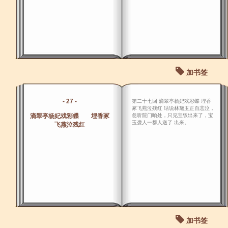
加书签
- 27 -
第二十七回 滴翠亭杨妃戏彩蝶 埋香
冢飞燕泣残红 话说林黛玉正自悲泣，
滴翠亭杨妃戏彩蝶 埋香冢
忽听院门响处，只见宝钗出来了，宝
玉袭人一群人送了 出来。
飞燕泣残红
加书签