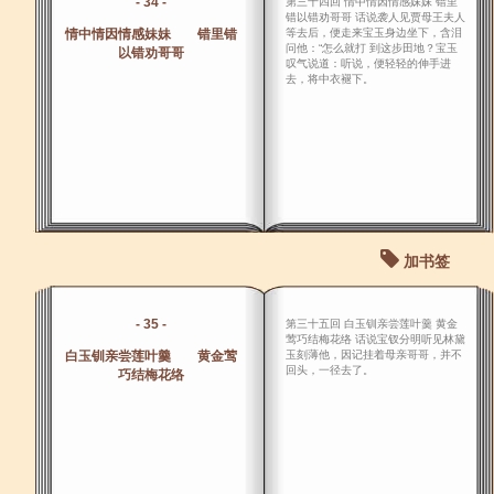
- 34 -
第三十四回 情中情因情感妹妹 错里
错以错劝哥哥 话说袭人见贾母王夫人
情中情因情感妹妹 错里错
等去后，便走来宝玉身边坐下，含泪
问他：“怎么就打 到这步田地？宝玉
以错劝哥哥
叹气说道：听说，便轻轻的伸手进
去，将中衣褪下。
加书签
- 35 -
第三十五回 白玉钏亲尝莲叶羹 黄金
莺巧结梅花络 话说宝钗分明听见林黛
白玉钏亲尝莲叶羹 黄金莺
玉刻薄他，因记挂着母亲哥哥，并不
回头，一径去了。
巧结梅花络