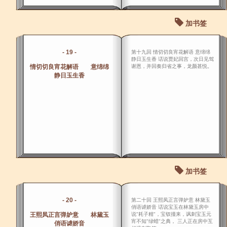
加书签
- 19 -
第十九回 情切切良宵花解语 意绵绵
静日玉生香 话说贾妃回宫，次日见驾
情切切良宵花解语 意绵绵
谢恩，并回奏归省之事，龙颜甚悦。
静日玉生香
加书签
- 20 -
第二十回 王熙凤正言弹妒意 林黛玉
俏语谑娇音 话说宝玉在林黛玉房中
王熙凤正言弹妒意 林黛玉
说"耗子精"，宝钗撞来，讽刺宝玉元
宵不知"绿蜡"之典， 三人正在房中互
俏语谑娇音