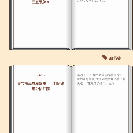
去吧，立等你说 话呢。
三宣牙牌令
加书签
- 41 -
第四十一回 栊翠庵茶品梅花雪 怡红
院劫遇母蝗虫 话说刘姥姥两只手比着
贾宝玉品茶栊翠庵 刘姥姥
说道： “花儿落了结个大倭瓜。
醉卧怡红院