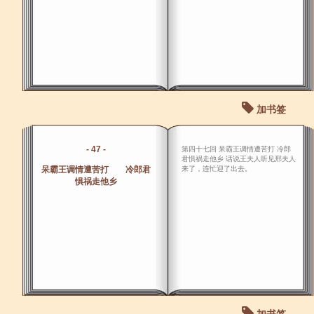
加书签
- 47 -
第四十七回 呆霸王调情遭苦打 冷郎
君惧祸走他乡 话说王夫人听见邢夫人
呆霸王调情遭苦打 冷郎君
来了，连忙迎了出去。
惧祸走他乡
加书签