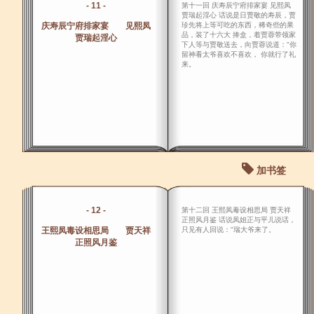
- 11 -
第十一回 庆寿辰宁府排家宴 见熙凤
贾瑞起淫心 话说是日贾敬的寿辰，贾
庆寿辰宁府排家宴 见熙凤
珍先将上等可吃的东西，稀奇些的果
品，装了十六大 捧盒，着贾蓉带领家
贾瑞起淫心
下人等与贾敬送去，向贾蓉说道："你
留神看太爷喜欢不喜欢， 你就行了礼
来。
加书签
- 12 -
第十二回 王熙凤毒设相思局 贾天祥
正照风月鉴 话说凤姐正与平儿说话，
王熙凤毒设相思局 贾天祥
只见有人回说："瑞大爷来了。
正照风月鉴