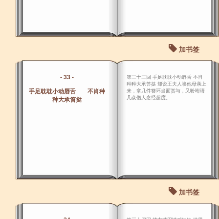
加书签
- 33 -
第三十三回 手足耽耽小动唇舌 不肖
种种大承笞挞 却说王夫人唤他母亲上
手足耽耽小动唇舌 不肖种
来，拿几件簪环当面赏与，又吩咐请
几众僧人念经超度。
种大承笞挞
加书签