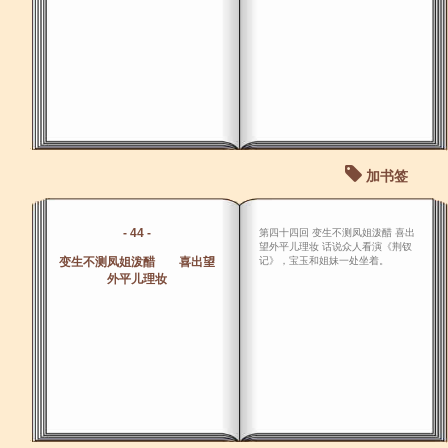
加书签
- 44 -
第四十四回 变生不测凤姐泼醋 喜出
望外平儿理妆 话说众人看演《荆钗
变生不测凤姐泼醋 喜出望
记》，宝玉和姐妹一处坐着。
外平儿理妆