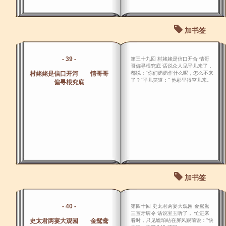
加书签
- 39 -
第三十九回 村姥姥是信口开合 情哥
哥偏寻根究底 话说众人见平儿来了，
村姥姥是信口开河 情哥哥
都说："你们奶奶作什么呢，怎么不来
了？"平儿笑道：" 他那里得空儿来。
偏寻根究底
加书签
- 40 -
第四十回 史太君两宴大观园 金鸳鸯
三宣牙牌令 话说宝玉听了， 忙进来
史太君两宴大观园 金鸳鸯
看时，只见琥珀站在屏风跟前说："快