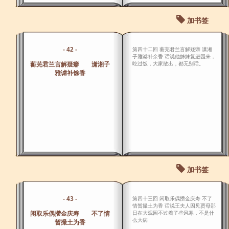
加书签
- 42 -
第四十二回 蘅芜君兰言解疑癖 潇湘
子雅谑补余香 话说他姊妹复进园来，
蘅芜君兰言解疑癖 潇湘子
吃过饭，大家散出，都无别话。
雅谑补馀香
加书签
- 43 -
第四十三回 闲取乐偶攒金庆寿 不了
情暂撮土为香 话说王夫人因见贾母那
闲取乐偶攒金庆寿 不了情
日在大观园不过着了些风寒，不是什
么大病
暂撮土为香