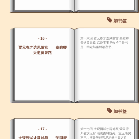
加书签
- 16 -
第十六回 贾元春才选凤藻宫 秦鲸卿
夭逝黄泉路 话说宝玉见收拾了外书
贾元春才选凤藻宫 秦鲸卿
房，约定与秦钟读夜书。
夭逝黄泉路
加书签
- 17 -
第十七回 大观园试才题对额 荣国府
归省庆元宵 话说秦钟既死，宝玉痛哭
大观园试才题封额 荣国府
不已，李贵等好容易劝解半日方住