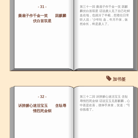
- 31 -
第三十一回 撕扇子作千金一笑 因麒
麟伏白首双星 话说袭人见了自己吐鲜
撕扇子作千金一笑 因麒麟
血在地，也就冷了半截，想着往日常
听人说：“少年吐 血，年月不保，纵
伏白首双星
然命长，终是废人了。
加书签
- 32 -
第三十二回 诉肺腑心迷活宝玉 含耻
辱情烈死金钏 话说宝玉见那麒麟，心
诉肺腑心迷活宝玉 含耻辱
中甚是欢喜，便伸手来拿，笑道：“亏
你拣着了。
情烈死金钏